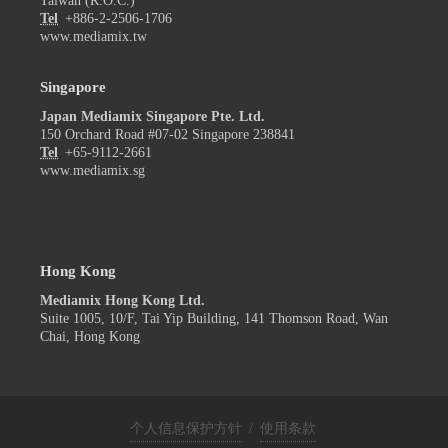
Taiwan (R.O.C.)
Tel
+886-2-2506-1706
www.mediamix.tw
Singapore
Japan Mediamix Singapore Pte. Ltd.
150 Orchard Road #07-02 Singapore 238841
Tel
+65-9112-2661
www.mediamix.sg
Hong Kong
Mediamix Hong Kong Ltd.
Suite 1005, 10/F, Tai Yip Building, 141 Thomson Road, Wan
Chai, Hong Kong
个人信息保护方针
/
使用条款